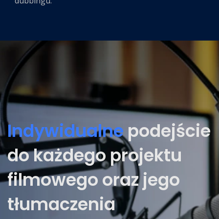
dubbingu.
Indywidualne
podejście
do każdego projektu
filmowego oraz jego
tłumaczenia