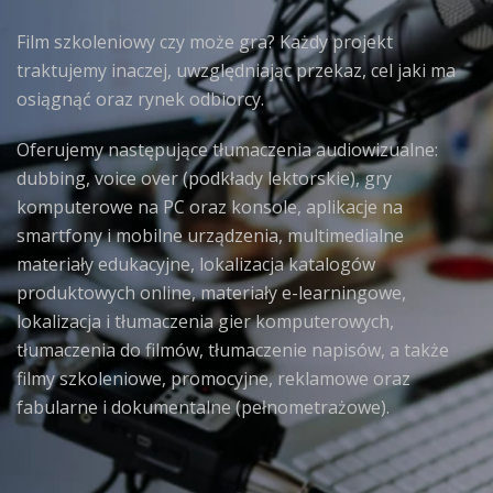
Film szkoleniowy czy może gra? Każdy projekt
traktujemy inaczej, uwzględniając przekaz, cel jaki ma
osiągnąć oraz rynek odbiorcy.
Oferujemy następujące tłumaczenia audiowizualne:
dubbing, voice over (podkłady lektorskie), gry
komputerowe na PC oraz konsole, aplikacje na
smartfony i mobilne urządzenia, multimedialne
materiały edukacyjne, lokalizacja katalogów
produktowych online, materiały e-learningowe,
lokalizacja i tłumaczenia gier komputerowych,
tłumaczenia do filmów, tłumaczenie napisów, a także
filmy szkoleniowe, promocyjne, reklamowe oraz
fabularne i dokumentalne (pełnometrażowe).