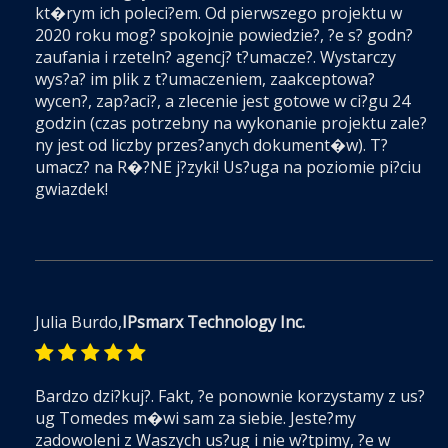
kt�rym ich poleci?em. Od pierwszego projektu w
2020 roku mog? spokojnie powiedzie?, ?e s? godn?
zaufania i rzeteln? agencj? t?umacze?. Wystarczy
wys?a? im plik z t?umaczeniem, zaakceptowa?
wycen?, zap?aci?, a zlecenie jest gotowe w ci?gu 24
godzin (czas potrzebny na wykonanie projektu zale?
ny jest od liczby przes?anych dokument�w). T?
umacz? na R�?NE j?zyki! Us?uga na poziomie pi?ciu
gwiazdek!
Julia Burdo,
IPsmarx Technology Inc.
Bardzo dzi?kuj?. Fakt, ?e ponownie korzystamy z us?
ug Tomedes m�wi sam za siebie. Jeste?my
zadowoleni z Waszych us?ug i nie w?tpimy, ?e w