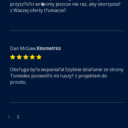
przysz?o?ci wr�cimy jeszcze nie raz, aby skorzysta?
z Waszej oferty t?umacze?.
Dan McGaw,
Kissmetrics
Obs?uga by?a wspania?a! Szybkie dzia?anie ze strony
Tomedes pozwoli?o mi ruszy? z projektem do
przodu.
1
2