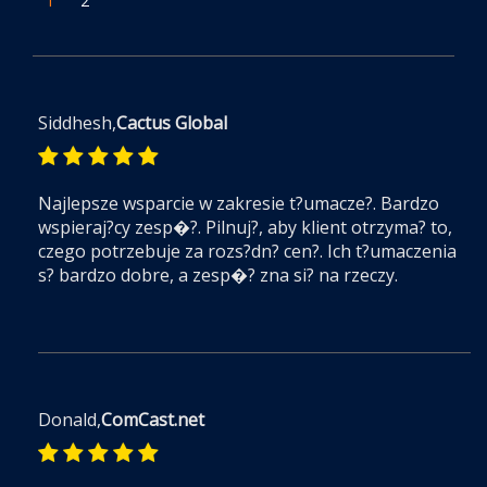
1
2
Siddhesh,
Cactus Global
Najlepsze wsparcie w zakresie t?umacze?. Bardzo
wspieraj?cy zesp�?. Pilnuj?, aby klient otrzyma? to,
czego potrzebuje za rozs?dn? cen?. Ich t?umaczenia
s? bardzo dobre, a zesp�? zna si? na rzeczy.
Donald,
ComCast.net