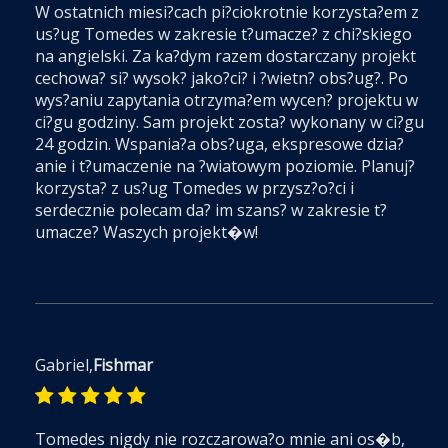
W ostatnich miesi?cach pi?ciokrotnie korzysta?em z
us?ug Tomedes w zakresie t?umacze? z chi?skiego
na angielski. Za ka?dym razem dostarczany projekt
cechowa? si? wysok? jako?ci? i ?wietn? obs?ug?. Po
wys?aniu zapytania otrzyma?em wycen? projektu w
ci?gu godziny. Sam projekt zosta? wykonany w ci?gu
24 godzin. Wspania?a obs?uga, ekspresowe dzia?
anie i t?umaczenie na ?wiatowym poziomie. Planuj?
korzysta? z us?ug Tomedes w przysz?o?ci i
serdecznie polecam da? im szans? w zakresie t?
umacze? Waszych projekt�w!
Gabriel,
Fishmar
Tomedes nigdy nie rozczarowa?o mnie ani os�b,