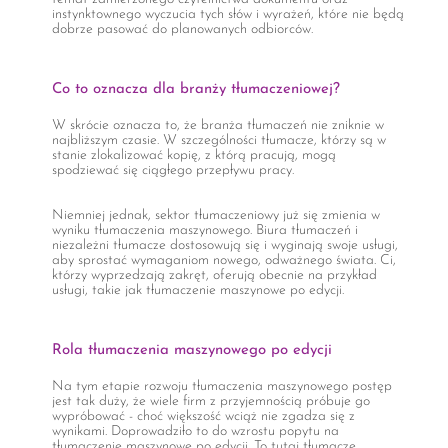
instynktownego wyczucia tych słów i wyrażeń, które nie będą
dobrze pasować do planowanych odbiorców.
Co to oznacza dla branży tłumaczeniowej?
W skrócie oznacza to, że branża tłumaczeń nie zniknie w
najbliższym czasie. W szczególności tłumacze, którzy są w
stanie zlokalizować kopię, z którą pracują, mogą
spodziewać się ciągłego przepływu pracy.
Niemniej jednak, sektor tłumaczeniowy już się zmienia w
wyniku tłumaczenia maszynowego. Biura tłumaczeń i
niezależni tłumacze dostosowują się i wyginają swoje usługi,
aby sprostać wymaganiom nowego, odważnego świata. Ci,
którzy wyprzedzają zakręt, oferują obecnie na przykład
usługi, takie jak tłumaczenie maszynowe po edycji.
Rola tłumaczenia maszynowego po edycji
Na tym etapie rozwoju tłumaczenia maszynowego postęp
jest tak duży, że wiele firm z przyjemnością próbuje go
wypróbować - choć większość wciąż nie zgadza się z
wynikami. Doprowadziło to do wzrostu popytu na
tłumaczenie maszynowe po edycji. To tutaj tłumacze