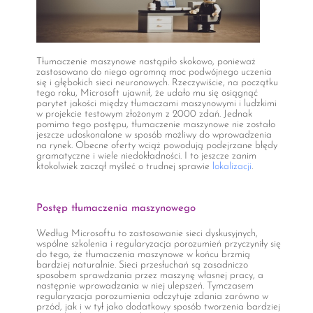
Tłumaczenie maszynowe nastąpiło skokowo, ponieważ
zastosowano do niego ogromną moc podwójnego uczenia
się i głębokich sieci neuronowych. Rzeczywiście, na początku
tego roku, Microsoft ujawnił, że udało mu się osiągnąć
parytet jakości między tłumaczami maszynowymi i ludzkimi
w projekcie testowym złożonym z 2000 zdań. Jednak
pomimo tego postępu, tłumaczenie maszynowe nie zostało
jeszcze udoskonalone w sposób możliwy do wprowadzenia
na rynek. Obecne oferty wciąż powodują podejrzane błędy
gramatyczne i wiele niedokładności. I to jeszcze zanim
ktokolwiek zaczął myśleć o trudnej sprawie
lokalizacji
.
Postęp tłumaczenia maszynowego
Według Microsoftu to zastosowanie sieci dyskusyjnych,
wspólne szkolenia i regularyzacja porozumień przyczyniły się
do tego, że tłumaczenia maszynowe w końcu brzmią
bardziej naturalnie. Sieci przesłuchań są zasadniczo
sposobem sprawdzania przez maszynę własnej pracy, a
następnie wprowadzania w niej ulepszeń. Tymczasem
regularyzacja porozumienia odczytuje zdania zarówno w
przód, jak i w tył jako dodatkowy sposób tworzenia bardziej