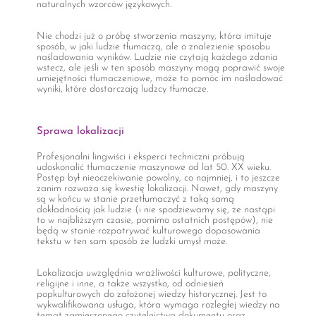
naturalnych wzorców językowych.
Nie chodzi już o próbę stworzenia maszyny, która imituje
sposób, w jaki ludzie tłumaczą, ale o znalezienie sposobu
naśladowania wyników. Ludzie nie czytają każdego zdania
wstecz, ale jeśli w ten sposób maszyny mogą poprawić swoje
umiejętności tłumaczeniowe, może to pomóc im naśladować
wyniki, które dostarczają ludzcy tłumacze.
Sprawa lokalizacji
Profesjonalni lingwiści i eksperci techniczni próbują
udoskonalić tłumaczenie maszynowe od lat 50. XX wieku.
Postęp był nieoczekiwanie powolny, co najmniej, i to jeszcze
zanim rozważa się kwestię lokalizacji. Nawet, gdy maszyny
są w końcu w stanie przetłumaczyć z taką samą
dokładnością jak ludzie (i nie spodziewamy się, że nastąpi
to w najbliższym czasie, pomimo ostatnich postępów), nie
będą w stanie rozpatrywać kulturowego dopasowania
tekstu w ten sam sposób że ludzki umysł może.
Lokalizacja uwzględnia wrażliwości kulturowe, polityczne,
religijne i inne, a także wszystko, od odniesień
popkulturowych do założonej wiedzy historycznej. Jest to
wykwalifikowana usługa, która wymaga rozległej wiedzy na
temat zamierzonego czytelnictwa dokumentu oraz