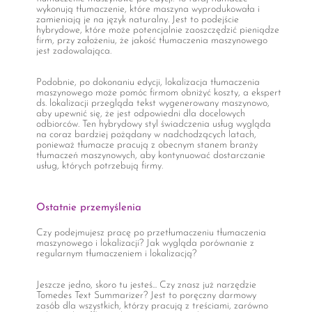
wykonują tłumaczenie, które maszyna wyprodukowała i
zamieniają je na język naturalny. Jest to podejście
hybrydowe, które może potencjalnie zaoszczędzić pieniądze
firm, przy założeniu, że jakość tłumaczenia maszynowego
jest zadowalająca.
Podobnie, po dokonaniu edycji, lokalizacja tłumaczenia
maszynowego może pomóc firmom obniżyć koszty, a ekspert
ds. lokalizacji przegląda tekst wygenerowany maszynowo,
aby upewnić się, że jest odpowiedni dla docelowych
odbiorców. Ten hybrydowy styl świadczenia usług wygląda
na coraz bardziej pożądany w nadchodzących latach,
ponieważ tłumacze pracują z obecnym stanem branży
tłumaczeń maszynowych, aby kontynuować dostarczanie
usług, których potrzebują firmy.
Ostatnie przemyślenia
Czy podejmujesz pracę po przetłumaczeniu tłumaczenia
maszynowego i lokalizacji? Jak wygląda porównanie z
regularnym tłumaczeniem i lokalizacją?
Jeszcze jedno, skoro tu jesteś... Czy znasz już narzędzie
Tomedes Text Summarizer? Jest to poręczny darmowy
zasób dla wszystkich, którzy pracują z treściami, zarówno